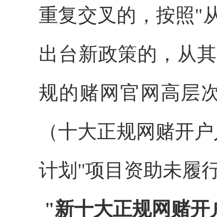
重复交叉的，按照"
出台新政策的，从其规
规的赌网官网高层次
（十大正规网赌开户人
计划"项目资助未履
"新十大正规网赌开