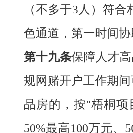
（不多于3人）符合
色通道，第一时间协
第十九条
保障人才高
规网赌开户工作期间
品房的，按"梧桐项目
50%最高100万元