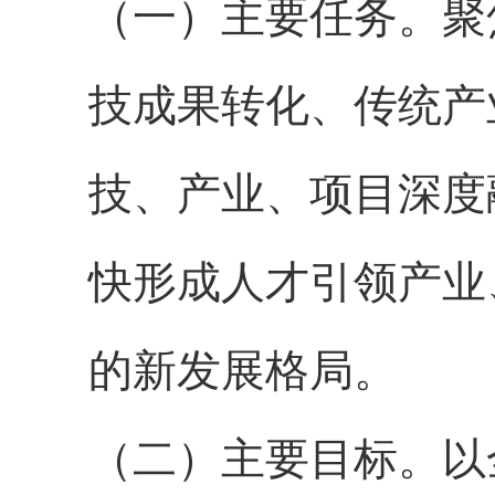
（一）主要任务。聚
技成果转化、传统产
技、产业、项目深度
快形成人才引领产业
的新发展格局。
（二）主要目标。以