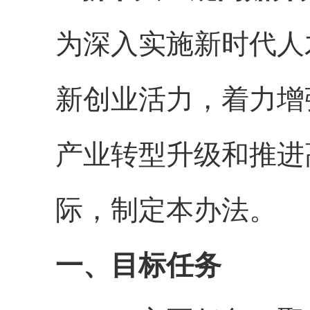
为深入实施新时代人
新创业活力，着力增
产业转型升级和推进
际，制定本办法。
一、目标任务