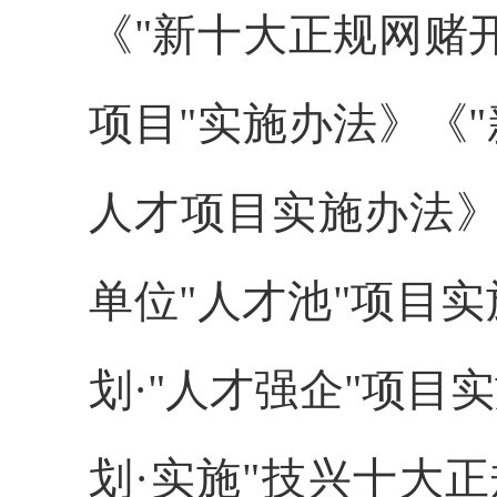
《"新十大正规网赌
项目"实施办法》《
人才项目实施办法》
单位"人才池"项目
划·"人才强企"项目
划·实施"技兴十大