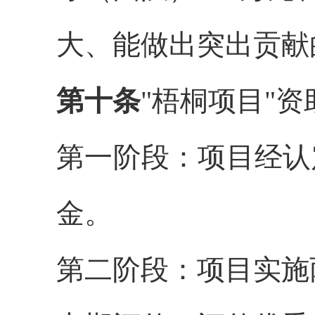
大、能做出突出贡献
第十条
"梧桐项目"
第一阶段：项目经认
金。
第二阶段：项目实施