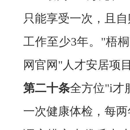
只能享受一次，且自
工作至少3年。"梧
网官网"人才安居项
第二十条
全方位"i
一次健康体检，每两