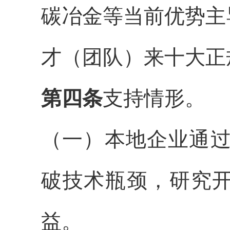
碳冶金等当前优势主
才（团队）来十大正
第四条
支持情形。
（一）本地企业通过
破技术瓶颈，研究
益。