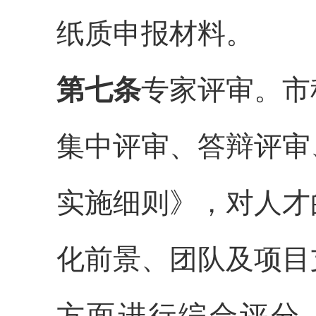
纸质申报材料。
第七条
专家评审。市
集中评审、答辩评审
实施细则》，对人才
化前景、团队及项目
方面进行综合评分，按