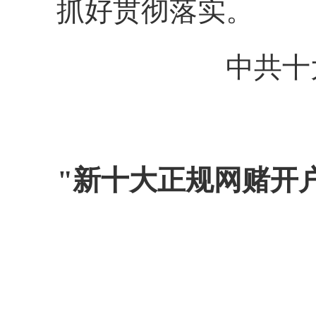
抓好贯彻落实。
中共十
"新十大正规网赌开