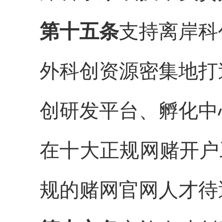
第十五条
支持离岸科
外科创资源密集地打
创研发平台、孵化中
在十大正规网赌开户
规的赌网官网人才待