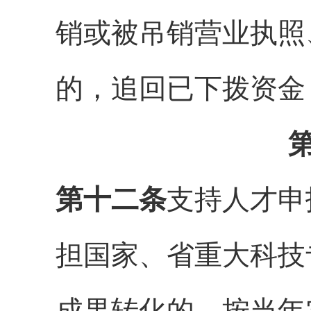
销或被吊销营业执照
的，追回已下拨资金
第十二条
支持人才申
担国家、省重大科技
成果转化的，按当年