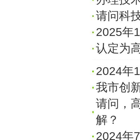
请问科
2025
认定为
2024
我市创
请问，高
解？
2024