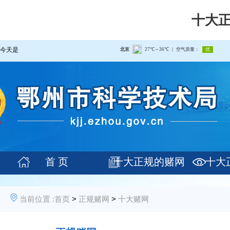
十大
今天是
首 页
十大正规的赌网
十大
当前位置 :
首页
>
正规赌网
>
十大赌网