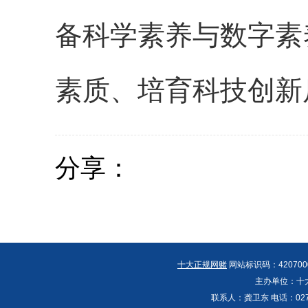
备科学素养与数字素
素质、培育科技创新
分享：
十大正规网赌
网站标识码：42070000
主办单位：十
联系人：龚卫东 电话：027-608