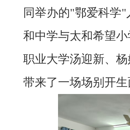
同举办的
"鄂爱科学
和中学与太和希望小
职业大学汤迎新、杨
带来了一场场别开生