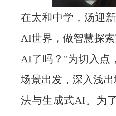
在太和中学，汤迎
AI世界，做智慧探
AI了吗？"为切入
场景出发，深入浅出
法与生成式AI。为