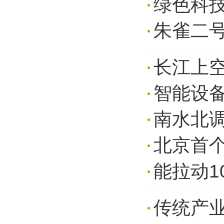
绿色科技
朱雀二号
长江上空
智能设
南水北
北京首
能拉动1
传统产