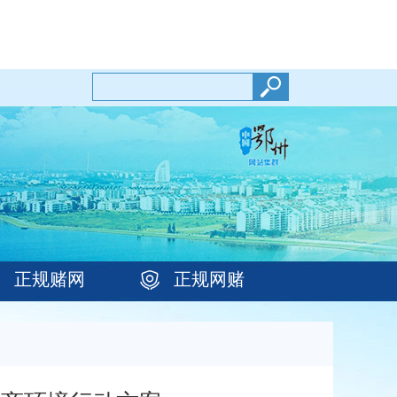
正规赌网
正规网赌