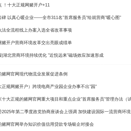
 ！十大正规网赌开户+11
碑 以真心暖企业——全市311名"首席服务员"绘就营商"暖心图"
执法全流程线上办案入选全省改革事项
网赌开户营商环境改革交出亮眼成绩单
|湖北营商环境持续优化 "近悦远来"磁场效应加速形成
的赌网官网现代物流业发展促进条例
大正规网赌开户）跨境电商产业园企业办事不出"园"
《十大正规的赌网官网重大项目和重点企业"首席服务员"管理办法（
2025年第二季度政党协商座谈会上强调 加快建设国际一流营商环境 为
的赌网官网举办知识价值信用贷款专场银企对接会