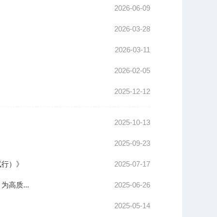
2026-06-09
2026-03-28
2026-03-11
2026-02-05
2025-12-12
2025-10-13
2025-09-23
试行）》
2025-07-17
高质...
2025-06-26
2025-05-14