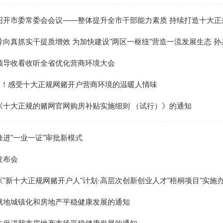
召开市委常委会会议——整体提升全市干部能力素质 持续打造十大正
向真抓实干提质增效 为加快建设"两区一枢纽"营造一流发展生态 孙兵等
领导收看收听全省优化营商环境大会
"商！感受十大正规网赌开户营商环境的温暖人情味
《十大正规的赌网官网购房补贴实施细则 （试行）》的通知
推进"一业一证"审批新模式
发布会
"新十大正规网赌开户人"计划·高层次创新创业人才"梧桐项目"实施办法
就地城镇化和房地产平稳健康发展的通知