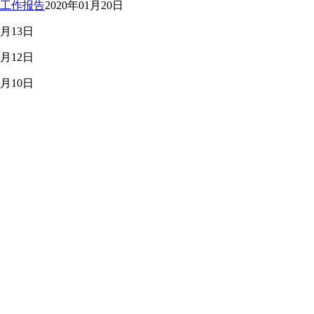
度工作报告
2020年01月20日
2月13日
2月12日
1月10日