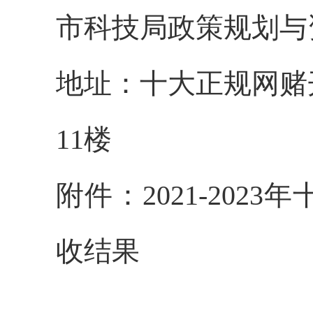
市科技局政策规划与资源配
地址：十大正规网赌
11楼
附件：2021-20
收结果