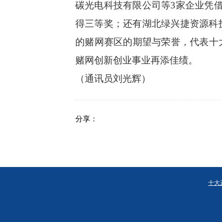
碳光电科技有限公司等3家企业凭
得三等奖；还有湖北绿兴捷资源科
的赌网赛区的期望与荣誉，代表十
赌网创新创业事业再添佳绩。
（通讯员刘光辉）
分享：
十大