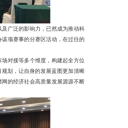
以及广泛的影响力，已然成为推动科
办该项赛事的分赛区活动，在过往的
市场对接等多个维度，构建起全方位
目规划，让自身的发展蓝图更加清晰
赌网的经济社会高质量发展源源不断