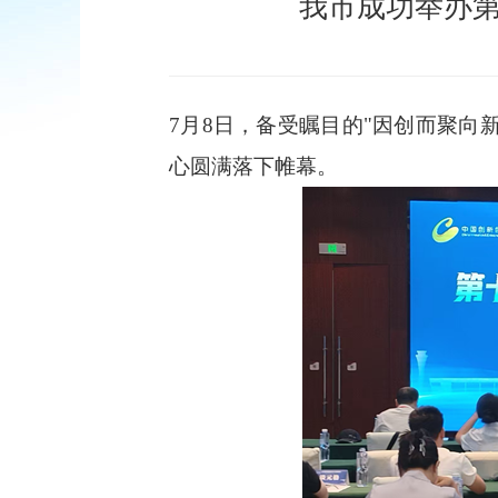
我市成功举办
7月8日，备受瞩目的"因创而聚
心圆满落下帷幕。