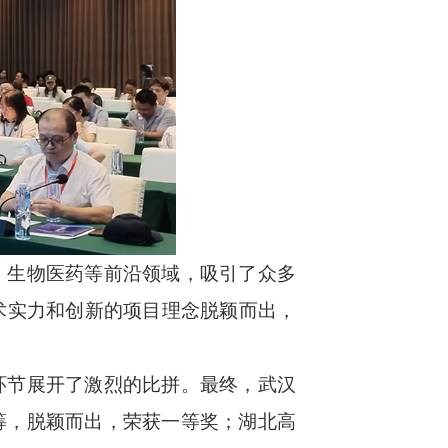
、生物医药等前沿领域，吸引了众多
术实力和创新的项目理念脱颖而出，
环节展开了激烈的比拼。最终，武汉
筹，脱颖而出，荣获一等奖；湖北高