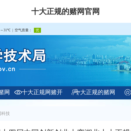
十大正规的赌网官网
赌网
十大正规网赌开
十大正规的赌网
户
官网
网科技