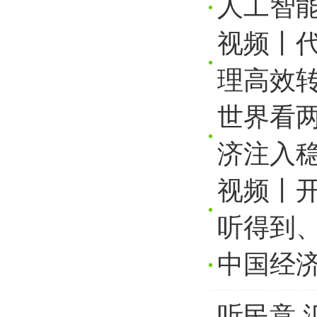
人工智能
视频丨
理高效
世界看
济注入
视频丨开
听得到
中国经济
听民意 