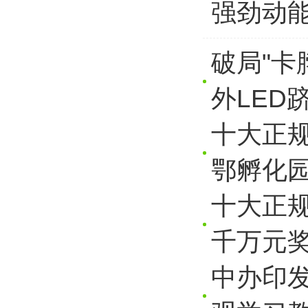
强劲动能
破局"卡
外LED
十大正
鄂孵化
十大正规
千万元
中办印