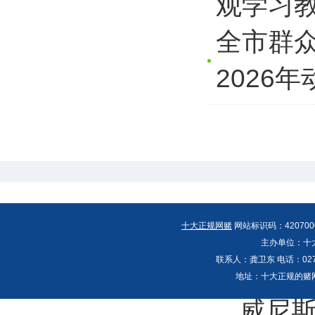
观学习
全市群
2026
十大正规网赌
网站标识码：42070000
主办单位：十
联系人：龚卫东 电话：027-608
地址：十大正规的赌
威尼斯